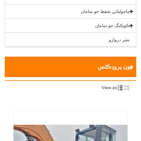
ماحولياتي تحفظ جو سامان
ڪوڪنگ جو سامان
شٽر دروازو
نيون پروڊڪٽس
View as