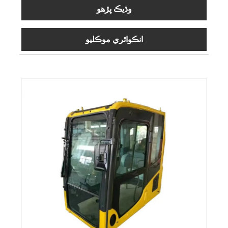
وڌيڪ پڙهو
انڪوائري موڪليو