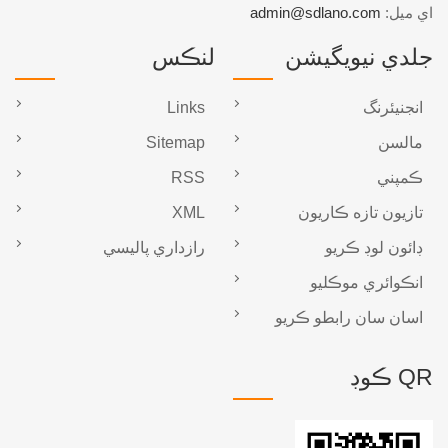
اي ميل:
admin@sdlano.com
جلدي نيويگيشن
لنڪس
انجنيئرنگ
Links
مالسن
Sitemap
ڪمپني
RSS
تازيون تازه ڪاريون
XML
ڊائون لوڊ ڪريو
رازداري پاليسي
انڪوائري موڪليو
اسان سان رابطو ڪريو
QR ڪوڊ