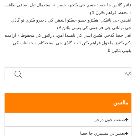
فائبر گلاس جا حصا: جسم جي ڪجهه حصن ۾ استعمال ٿيل اضافي طاقت
۽ تحفظ فراهم ڪرڻ لاءِ.
ايندھن جي ٽانڪي: ھڪڙو حصو جيڪو ايندھن کي ذخيرو ڪري ٿو گاڏي
جي توانائي جي فراهمي کي يقيني بڻائڻ لاء.
اهي حصا گڏجي ڪيبن اسي کي ٺاهيندا آهن، ڊرائيور کي محفوظ ۽ آرامده
ڪم ڪندڙ ماحول فراهم ڪن ٿا، ۽ گاڏي جي استحڪام ۽ حفاظت کي
يقيني بڻائين ٿا.
مالسن
صنعت جون درجن
تعميراتي مشينري جا حصا