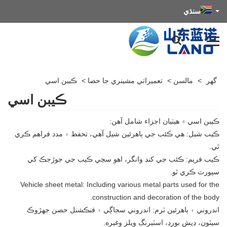
سنڌي
گهر
>
مالسن
>
تعميراتي مشينري جا حصا
>
ڪيبن اسي
ڪيبن اسي
ڪيبن اسي ۾ هيٺيان اجزاء شامل آهن:
ڪيب شيل: هي ڪئب جي ٻاهرئين شيل آهي، تحفظ ۽ مدد فراهم ڪري
ٿي.
ڪيب فريم: ڪئب جي کنڊ وانگر، اهو سڄي ڪيب جي جوڙجڪ کي
سپورٽ ڪري ٿو.
‌Vehicle sheet metal: Including various metal parts used for the
construction and decoration of the body.
اندروني ۽ ٻاهرئين ٽرم: اندروني سجاڳي ۽ فنڪشنل حصن جهڙوڪ
سيٽون، ڊيش بورڊ، اسٽيرنگ ويلز وغيره.